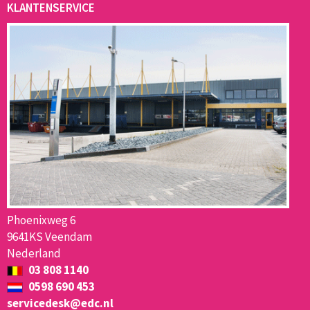
KLANTENSERVICE
Phoenixweg 6
9641KS Veendam
Nederland
03 808 1140
0598 690 453
servicedesk@edc.nl