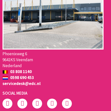
Phoenixweg 6
9641KS Veendam
Nederland
03 808 1140
0598 690 453
servicedesk@edc.nl
SOCIAL MEDIA